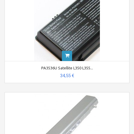
PA3536U Satellite L350 L355...
34,55 €