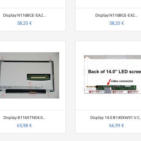
Display N116BGE-EA2...
Display N116BGE-E42...
58,20 €
58,20 €
Display B116XTN04.0...
Display 14.0 B140XW01 V.C..
65,98 €
66,99 €