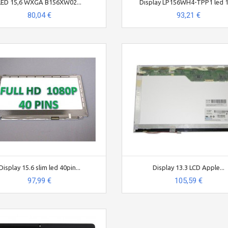
LED 15,6 WXGA B156XW02...
Display LP156WH4-TPP1 led 1
80,04 €
93,21 €
Display 15.6 slim led 40pin...
Display 13.3 LCD Apple...
97,99 €
105,59 €