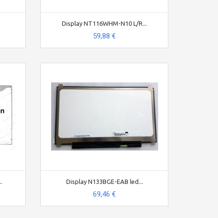
Display NT116WHM-N10 L/R...
59,88 €
.
Display N133BGE-EAB led...
69,46 €