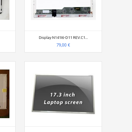
Display N141I6-D11 REV.C1...
79,00 €