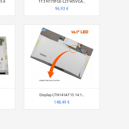
5.6
17.3 N173FGE-L23 WSVGA...
96,93 €
Display LTN141AT15 14.1...
148,49 €