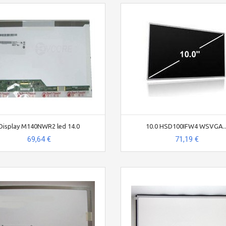
Display M140NWR2 led 14.0
10.0 HSD100IFW4 WSVGA..
69,64 €
71,19 €