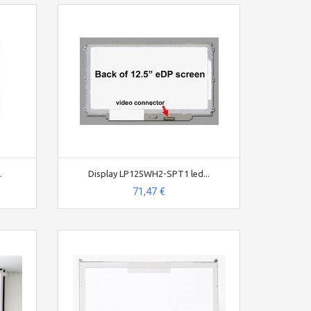
.
Display LP125WH2-SPT1 led...
71,47 €