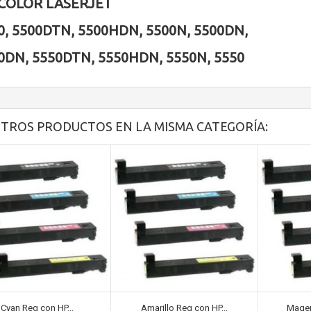
COLOR LASERJET
0, 5500DTN, 5500HDN, 5500N, 5500DN,
0DN, 5550DTN, 5550HDN, 5550N, 5550
OTROS PRODUCTOS EN LA MISMA CATEGORÍA:
Cyan Reg con HP...
Amarillo Reg con HP...
Magen