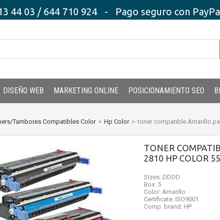
3 44 03 / 644 710 924 - Pago seguro con PayPal,
DISEÑO WEB
MARKETING ONLINE
POSICIONAMIENTO SEO
B
ners/Tambores Compatibles Color
>
Hp Color
>
toner compatible Amarillo p
TONER COMPATIB
2810 HP COLOR 55
Sizes: DDDD
Box: 5
Color: Amarillo
Certificate: ISO9001
Comp. brand: HP