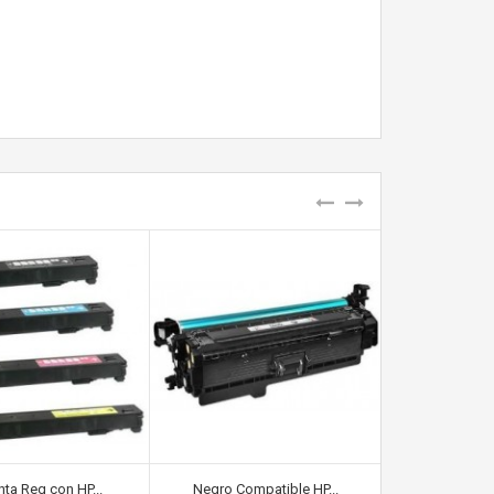
ta Reg con HP...
Negro Compatible HP...
Cyan Comp