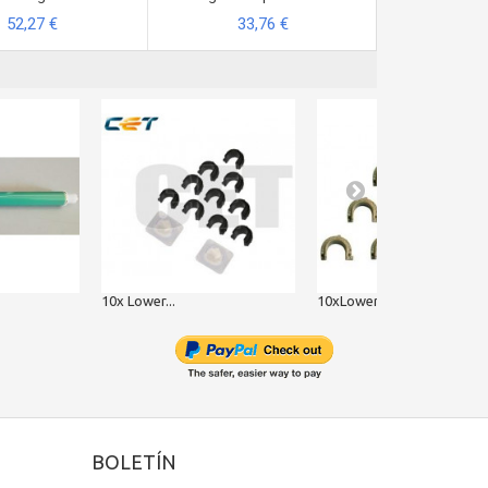
52,27 €
33,76 €
33
10x Lower...
10xLower...
BOLETÍN