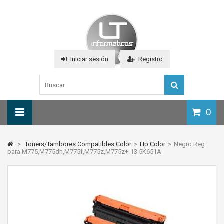
Iniciar sesión
Registro
0
>
Toners/Tambores Compatibles Color
>
Hp Color
>
Negro Reg
para M775,M775dn,M775f,M775z,M775z+-13.5K651A