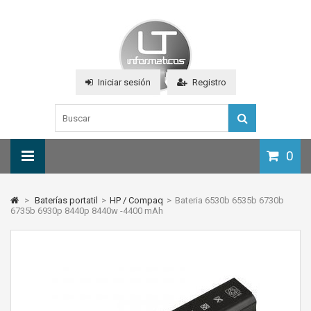
Iniciar sesión
Registro
0
>
Baterías portatil
>
HP / Compaq
>
Bateria 6530b 6535b 6730b
6735b 6930p 8440p 8440w -4400 mAh