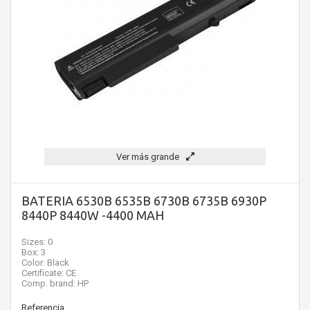
Ver más grande
BATERIA 6530B 6535B 6730B 6735B 6930P
8440P 8440W -4400 MAH
Sizes: 0
Box: 3
Color: Black
Certificate: CE
Comp. brand: HP
Referencia