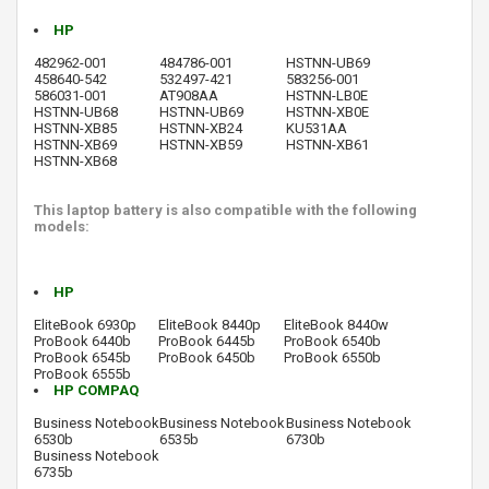
HP
482962-001
484786-001
HSTNN-UB69
458640-542
532497-421
583256-001
586031-001
AT908AA
HSTNN-LB0E
HSTNN-UB68
HSTNN-UB69
HSTNN-XB0E
HSTNN-XB85
HSTNN-XB24
KU531AA
HSTNN-XB69
HSTNN-XB59
HSTNN-XB61
HSTNN-XB68
This laptop battery is also compatible with the following
models:
HP
EliteBook 6930p
EliteBook 8440p
EliteBook 8440w
ProBook 6440b
ProBook 6445b
ProBook 6540b
ProBook 6545b
ProBook 6450b
ProBook 6550b
ProBook 6555b
HP COMPAQ
Business Notebook
Business Notebook
Business Notebook
6530b
6535b
6730b
Business Notebook
6735b