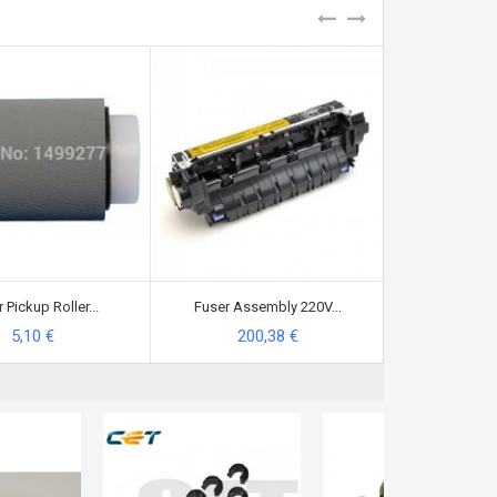
 Pickup Roller...
Fuser Assembly 220V...
Fuser Fixing
5,10 €
200,38 €
54