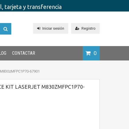
 tarjeta y transferencia
Iniciar sesión
Registro
0
LOG
CONTACTAR
t M830zMFPC1P70-67901
E KIT LASERJET M830ZMFPC1P70-