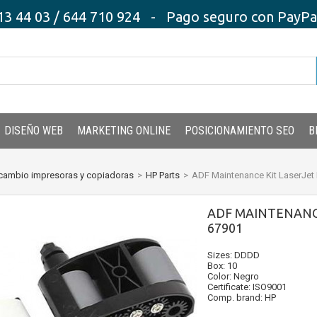
3 44 03 / 644 710 924 - Pago seguro con PayPal,
DISEÑO WEB
MARKETING ONLINE
POSICIONAMIENTO SEO
B
cambio impresoras y copiadoras
>
HP Parts
>
ADF Maintenance Kit LaserJe
ADF MAINTENANC
67901
Sizes: DDDD
Box: 10
Color: Negro
Certificate: ISO9001
Comp. brand: HP