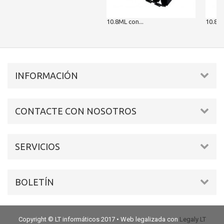
10.8ML con...
10.8ML
INFORMACIÓN
CONTACTE CON NOSOTROS
SERVICIOS
BOLETÍN
Copyright © LT informáticos 2017 • Web legalizada con
Legaly LT