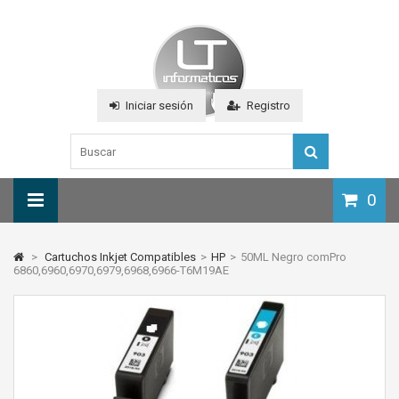
Iniciar sesión
Registro
0
>
Cartuchos Inkjet Compatibles
>
HP
>
50ML Negro comPro
6860,6960,6970,6979,6968,6966-T6M19AE