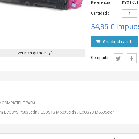
Referencia
KYOTK51
Cantidad :
34,85 €
impues
Añadir al carrito
Ver más grande
Compartir :
 COMPATIBLE PARA
ra ECOSYS P6035cdn / ECOSYS M6035cidn / ECOSYS M6535cidn