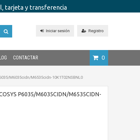
 tarjeta y transferencia
Iniciar sesión
Registro
0
LOG
CONTACTAR
P6035/M6035cidn/M6535cidn-10K1T02NSBNL0
COSYS P6035/M6035CIDN/M6535CIDN-