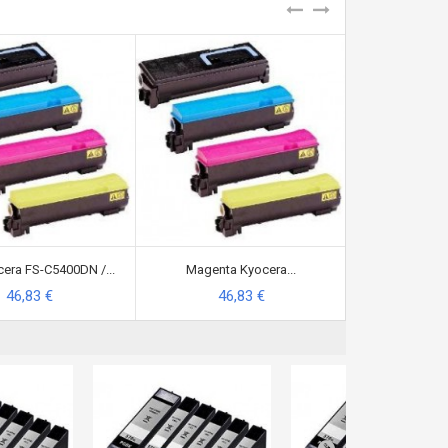
era FS-C5400DN /...
Magenta Kyocera...
Amarillo
46,83 €
46,83 €
46