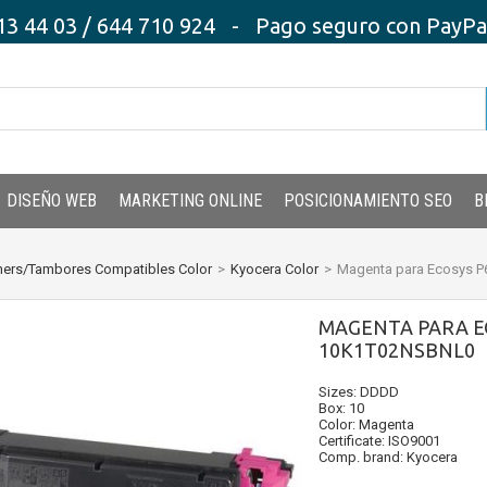
3 44 03 / 644 710 924 - Pago seguro con PayPal,
DISEÑO WEB
MARKETING ONLINE
POSICIONAMIENTO SEO
B
ners/Tambores Compatibles Color
>
Kyocera Color
>
Magenta para Ecosys 
MAGENTA PARA E
10K1T02NSBNL0
Sizes: DDDD
Box: 10
Color: Magenta
Certificate: ISO9001
Comp. brand: Kyocera