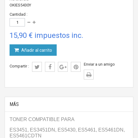
OKIES5430Y
Cantidad :
15,90 €
impuestos inc.
Añadir al carrito
Enviar a un amigo
Compartir :
MÁS
TONER COMPATIBLE PARA
ES3451, ES3451DN, ES5430, ES5461, ES5461DN,
ES5461CDTN