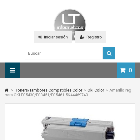
Iniciar sesión
Registro
0
>
Toners/Tambores Compatibles Color
>
Oki Color
>
Amarillo reg
para OKI ES5430/ES3451/ES5461-5K44469740