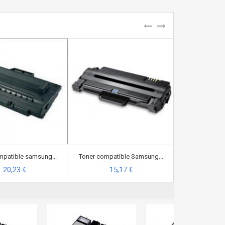
mpatible samsung...
Toner compatible Samsung...
Toner R
20,23 €
15,17 €
10