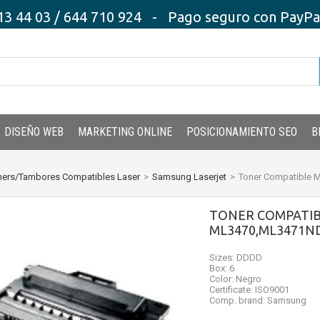
3 44 03 / 644 710 924 - Pago seguro con PayPal,
DISEÑO WEB
MARKETING ONLINE
POSICIONAMIENTO SEO
B
ners/Tambores Compatibles Laser
>
Samsung Laserjet
>
Toner Compatible
TONER COMPATI
ML3470,ML3471N
Sizes: DDDD
Box: 6
Color: Negro
Certificate: ISO9001
Comp. brand: Samsung