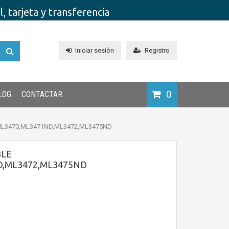
 tarjeta y transferencia
Iniciar sesión
Registro
0
LOG
CONTACTAR
 ML3470,ML3471ND,ML3472,ML3475ND
BLE
D,ML3472,ML3475ND