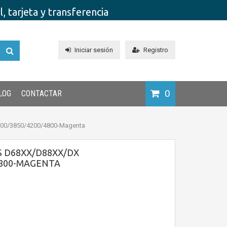
 tarjeta y transferencia
Iniciar sesión
Registro
0
LOG
CONTACTAR
00/3850/4200/4800-Magenta
 D68XX/D88XX/DX
4800-MAGENTA