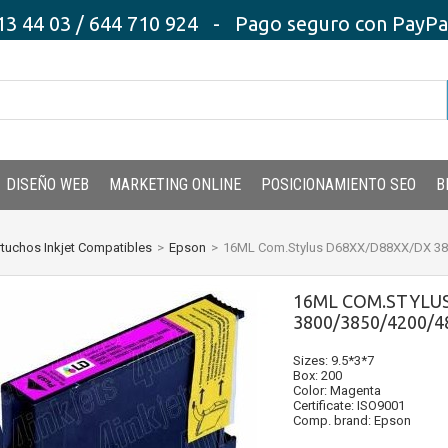
3 44 03 / 644 710 924 - Pago seguro con PayPal,
DISEÑO WEB
MARKETING ONLINE
POSICIONAMIENTO SEO
B
tuchos Inkjet Compatibles
>
Epson
>
16ML Com.Stylus D68XX/D88XX/DX 38
16ML COM.STYLUS
3800/3850/4200/
Sizes: 9.5*3*7
Box: 200
Color: Magenta
Certificate: ISO9001
Comp. brand: Epson