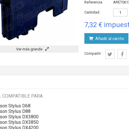
Referencia
ARET061
Cantidad :
7,32 €
impuest
Añadir al carrito
Ver más grande
Compartir :
 COMPATIBLE PARA:
son Stylus D68
son Stylus D88
son Stylus DX3800
son Stylus DX3850
son Stylus DX4200