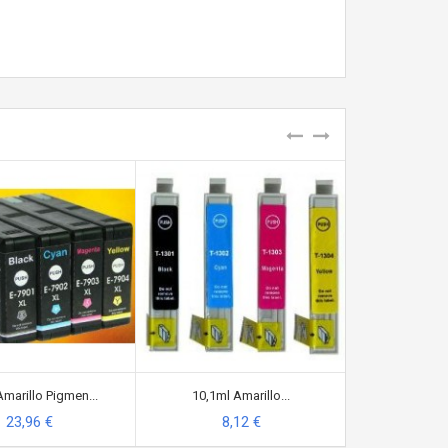
marillo Pigmen...
10,1ml Amarillo...
42M Negro com
23,96 €
8,12 €
25