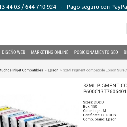
3 44 03 / 644 710 924 - Pago seguro con PayPal,
DISEÑO WEB
MARKETING ONLINE
POSICIONAMIENTO SEO
B
tuchos Inkjet Compatibles
>
Epson
>
32Ml Pigment compatible Epson Sure
32ML PIGMENT C
P600C13T7606401
Sizes: DDDD
Box: 150
Color: Light-M
Certificate: CE ROHS
Comp. brand: Epson