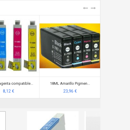
genta compatible...
18ML Amarillo Pigmen...
10,1ml A
8,12 €
23,96 €
8,