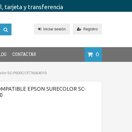
 tarjeta y transferencia
Iniciar sesión
Registro
0
LOG
CONTACTAR
Color SC-P600C13T76064010
OMPATIBLE EPSON SURECOLOR SC-
0