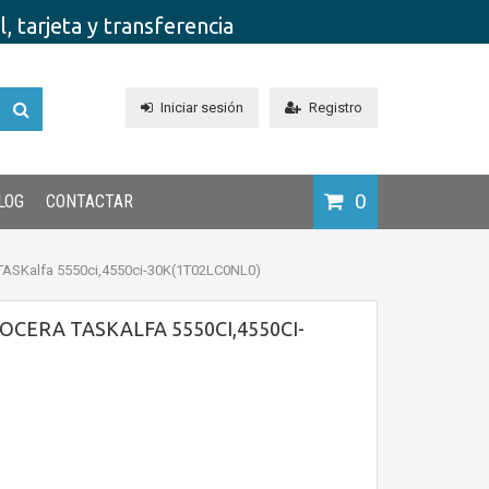
 tarjeta y transferencia
Iniciar sesión
Registro
0
LOG
CONTACTAR
ASKalfa 5550ci,4550ci-30K(1T02LC0NL0)
CERA TASKALFA 5550CI,4550CI-