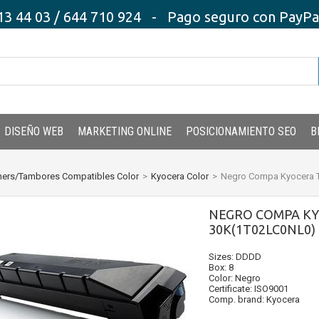
3 44 03 / 644 710 924 - Pago seguro con PayPal,
DISEÑO WEB
MARKETING ONLINE
POSICIONAMIENTO SEO
B
ners/Tambores Compatibles Color
>
Kyocera Color
>
Negro Compa Kyocera T
NEGRO COMPA KYO
30K(1T02LC0NL0)
Sizes: DDDD
Box: 8
Color: Negro
Certificate: ISO9001
Comp. brand: Kyocera