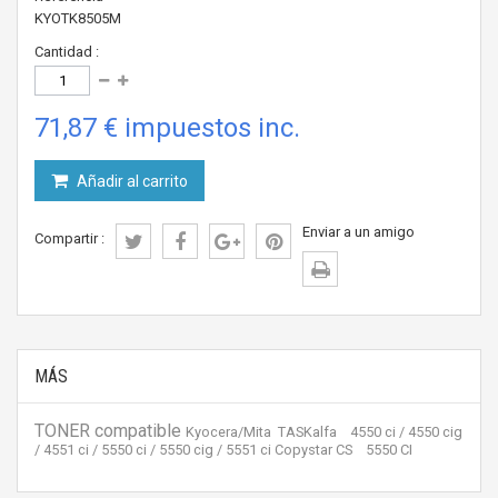
KYOTK8505M
Cantidad :
71,87 €
impuestos inc.
Añadir al carrito
Enviar a un amigo
Compartir :
MÁS
TONER compatible
Kyocera/Mita TASKalfa 4550 ci / 4550 cig
/ 4551 ci / 5550 ci / 5550 cig / 5551 ci Copystar CS 5550 CI