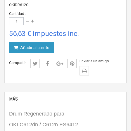
OKIDR612C
Cantidad :
56,63 €
impuestos inc.
Añadir al carrito
Enviar a un amigo
Compartir :
MÁS
Drum Regenerado para
OKI C612dn / C612n ES6412