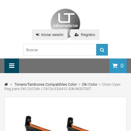
Iniciar sesión
Registro
0
>
Toners/Tambores Compatibles Color
>
Oki Color
>
Drum Cyan
Reg para OKI C612dn / C612n ES6412-30K46507307